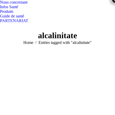
Nous concernant
Infos Santé
Produits
Guide de santé
PARTENARIAT
Search:
Facebook
YouTube
alcalinitate
page
page
opens
opens
You are here:
Home
Entries tagged with "alcalinitate"
in
in
new
new
window
window
Hydratation