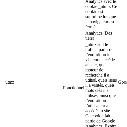
Analytics avec le
cookie _utmb. Ce
cookie est
supprimé lorsque
le navigateur est
fermé.
Analytics (Des
tiers)
_utmz suit le
trafic à partir de
l’endroit où le
visiteur a accédé
au site, quel
moteur de
recherche il a
utilisé, quels liens
_utmz
Goog
il a visités, quels
Fonctionnel
mots-clés il a
utilisés, ainsi que
l’endroit où
l’utilisateur a
accédé au site.
Ce cookie fait
partie de Google
Analytics. Expire