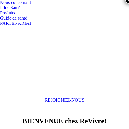
Nous concernant
Infos Santé
Produits
Guide de santé
PARTENARIAT
Search:
Facebook
YouTube
page
page
opens
opens
in
in
new
new
window
window
UNE LONGÉVITÉ ACTIVE GRÂCE À
UNE APPROCHE PRÉVENTIVE,
NATURELLE ET EFFICIENTE
REJOIGNEZ-NOUS
BIENVENUE chez ReVivre!