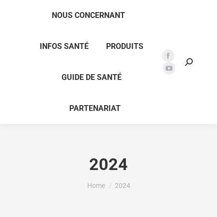
NOUS CONCERNANT
INFOS SANTÉ
PRODUITS
Facebook
Search:
page
YouTube
GUIDE DE SANTÉ
opens
page
in
opens
PARTENARIAT
new
in
window
new
window
2024
You are here:
Home
2024